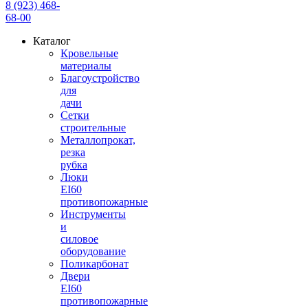
8 (923) 468-
68-00
Каталог
Кровельные
материалы
Благоустройство
для
дачи
Сетки
строительные
Металлопрокат,
резка
рубка
Люки
EI60
противопожарные
Инструменты
и
силовое
оборудование
Поликарбонат
Двери
EI60
противопожарные