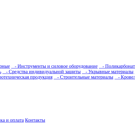
рные
- Инструменты и силовое оборудование
- Поликарбонат
ь
- Средства индивидуальной защиты
- Укрывные материалы
отехническая продукция
- Строительные материалы
- Кровел
ка и оплата
Контакты