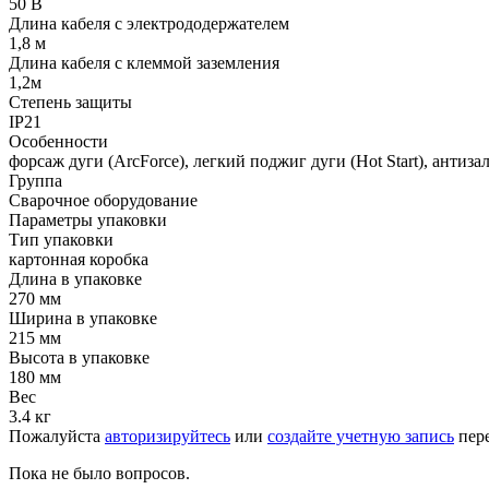
50 В
Длина кабеля с электрододержателем
1,8 м
Длина кабеля с клеммой заземления
1,2м
Степень защиты
IP21
Особенности
форсаж дуги (ArcForce), легкий поджиг дуги (Hot Start), антизал
Группа
Сварочное оборудование
Параметры упаковки
Тип упаковки
картонная коробка
Длина в упаковке
270 мм
Ширина в упаковке
215 мм
Высота в упаковке
180 мм
Вес
3.4 кг
Пожалуйста
авторизируйтесь
или
создайте учетную запись
пере
Пока не было вопросов.