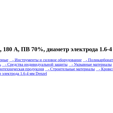
180 А, ПВ 70%, диаметр электрода 1.6-4
рные
- Инструменты и силовое оборудование
- Поликарбонат
ь
- Средства индивидуальной защиты
- Укрывные материалы
отехническая продукция
- Строительные материалы
- Кровел