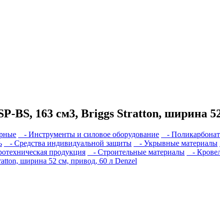
BS, 163 см3, Briggs Stratton, ширина 52 
рные
- Инструменты и силовое оборудование
- Поликарбонат
ь
- Средства индивидуальной защиты
- Укрывные материалы
отехническая продукция
- Строительные материалы
- Кровел