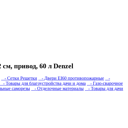
см, привод, 60 л Denzel
- Сетки Решетки
- Двери EI60 противопожарные
-
- Товары для благоустройства дачи и дома
- Газо-сварочное
ьные саморезы
- Отделочные материалы
- Товары для дачи