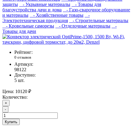
защиты
- Укрывные материалы
- Товары для
благоустройства дачи и дома
- Газо-сварочное оборудование
и материалы
- Хозяйственные товары
-
Электротехническая продукция
- Строительные материалы
- Кровельные саморезы
- Отделочные материалы
-
Товары для дачи
Рейтинг:
0 отзывов
Артикул:
98122
Доступно:
5
шт.
Цена:
10120 ₽
Количество:
+
-
Купить