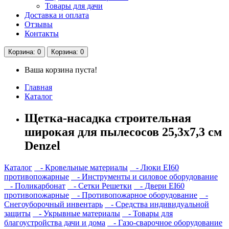
Товары для дачи
Доставка и оплата
Отзывы
Контакты
Корзина
: 0
Корзина
: 0
Ваша корзина пуста!
Главная
Каталог
Щетка-насадка строительная
широкая для пылесосов 25,3х7,3 см
Denzel
Каталог
- Кровельные материалы
- Люки EI60
противопожарные
- Инструменты и силовое оборудование
- Поликарбонат
- Сетки Решетки
- Двери EI60
противопожарные
- Противопожарное оборудование
-
Снегоуборочный инвентарь
- Средства индивидуальной
защиты
- Укрывные материалы
- Товары для
благоустройства дачи и дома
- Газо-сварочное оборудование