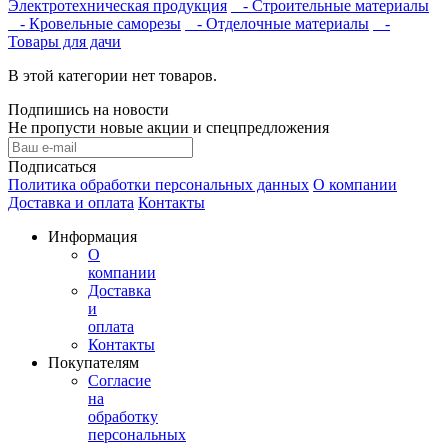
Электротехническая продукция
- Строительные материалы
- Кровельные саморезы
- Отделочные материалы
-
Товары для дачи
В этой категории нет товаров.
Подпишись на новости
Не пропусти новые акции и спецпредложения
Подписаться
Политика обработки персональных данных
О компании
Доставка и оплата
Контакты
Информация
О
компании
Доставка
и
оплата
Контакты
Покупателям
Согласие
на
обработку
персональных